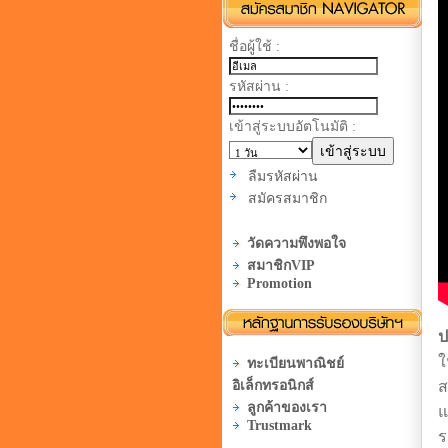
ชื่อผู้ใช้ :
รหัสผ่าน :
เข้าสู่ระบบอัตโนมัติ :
ลืมรหัสผ่าน
สมัครสมาชิก
วัดความพึงพอใจ
สมาชิกVIP
Promotion
ป
ใ
ทะเบียนพาณิชย์
อิเล็กทรอนิกส์
ส
ลูกค้าของเรา
แ
Trustmark
ร