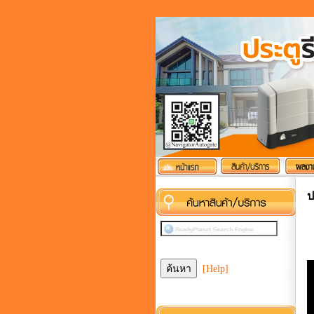
ป
[Help]