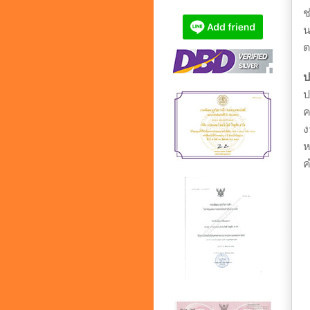
ช
น
ต
ป
ป
ค
ง
ห
ค