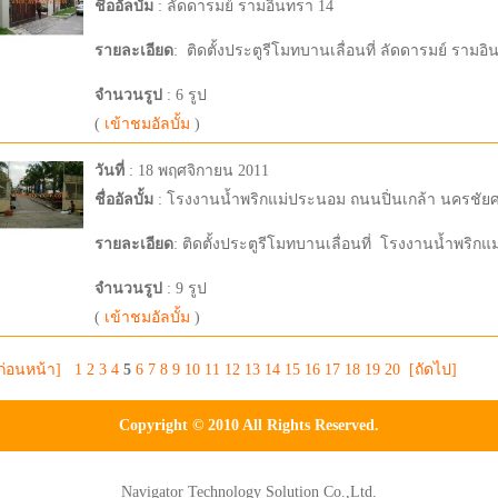
ชื่ออัลบั้ม
: ลัดดารมย์ รามอินทรา 14
รายละเอียด
:
ติดตั้งประตูรีโมทบานเลื่อนที่ ลัดดารมย์ รามอิ
จำนวนรูป
: 6 รูป
(
เข้าชมอัลบั้ม
)
วันที่
: 18 พฤศจิกายน 2011
ชื่ออัลบั้ม
: โรงงานน้ำพริกแม่ประนอม ถนนปิ่นเกล้า นครชัยศ
รายละเอียด
:
ติดตั้งประตูรีโมทบานเลื่อนที่ โรงงานน้ำพริก
จำนวนรูป
: 9 รูป
(
เข้าชมอัลบั้ม
)
ก่อนหน้า]
1
2
3
4
5
6
7
8
9
10
11
12
13
14
15
16
17
18
19
20
[ถัดไป]
Copyright © 2010 All Rights Reserved.
Navigator Technology Solution Co.,Ltd.