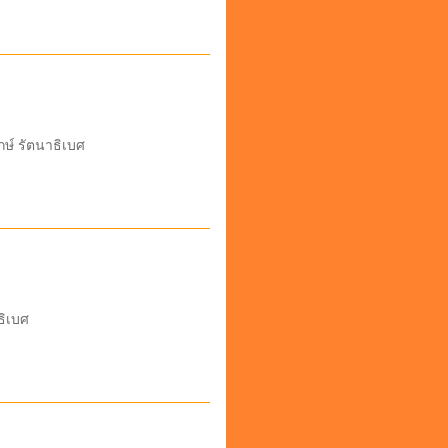
กษ์ รัตนาธิเบศ
ธิเบศ