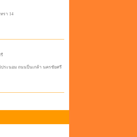
นทรา 14
รี
แม่ประนอม ถนนปิ่นเกล้า นครชัยศรี