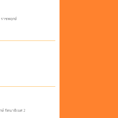
ย์ ราชพฤกษ์
กษ์ รัตนาธิเบศ 2